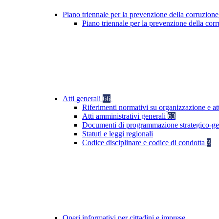
Piano triennale per la prevenzione della corruzione
Piano triennale per la prevenzione della co
Atti generali
66
Riferimenti normativi su organizzazione e att
Atti amministrativi generali
63
Documenti di programmazione strategico-ge
Statuti e leggi regionali
Codice disciplinare e codice di condotta
3
Oneri informativi per cittadini e imprese