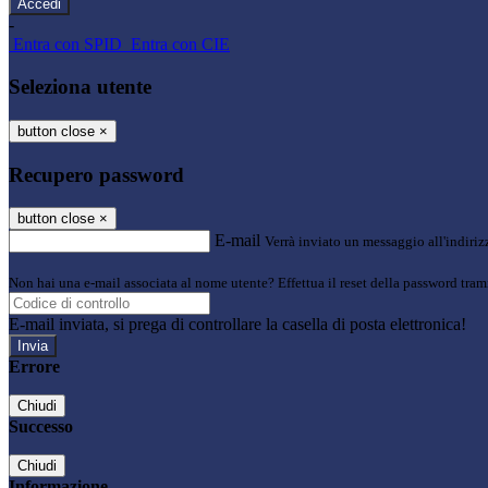
-
Entra con SPID
Entra con CIE
Seleziona utente
button close
×
Recupero password
button close
×
E-mail
Verrà inviato un messaggio all'indirizz
Non hai una e-mail associata al nome utente? Effettua il reset della password tram
E-mail inviata, si prega di controllare la casella di posta elettronica!
Errore
Chiudi
Successo
Chiudi
Informazione