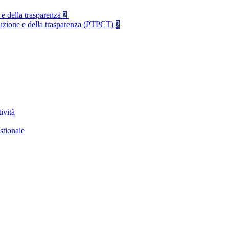
 e della trasparenza
2
rruzione e della trasparenza (PTPCT)
2
ività
stionale