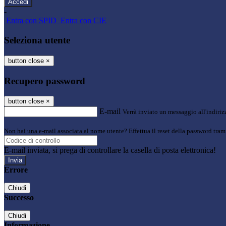
-
Entra con SPID
Entra con CIE
Seleziona utente
button close
×
Recupero password
button close
×
E-mail
Verrà inviato un messaggio all'indirizz
Non hai una e-mail associata al nome utente? Effettua il reset della password tram
E-mail inviata, si prega di controllare la casella di posta elettronica!
Errore
Chiudi
Successo
Chiudi
Informazione