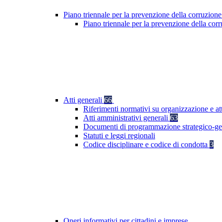
Piano triennale per la prevenzione della corruzione
Piano triennale per la prevenzione della co
Atti generali
66
Riferimenti normativi su organizzazione e att
Atti amministrativi generali
63
Documenti di programmazione strategico-ge
Statuti e leggi regionali
Codice disciplinare e codice di condotta
3
Oneri informativi per cittadini e imprese