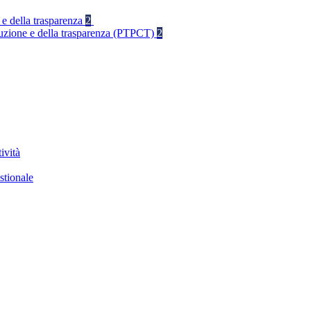
 e della trasparenza
2
rruzione e della trasparenza (PTPCT)
2
ività
stionale