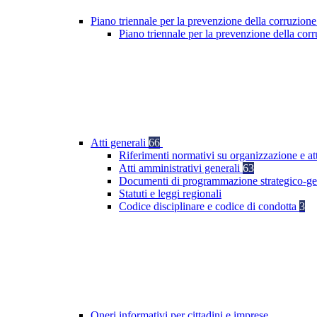
Piano triennale per la prevenzione della corruzione
Piano triennale per la prevenzione della co
Atti generali
66
Riferimenti normativi su organizzazione e att
Atti amministrativi generali
63
Documenti di programmazione strategico-ge
Statuti e leggi regionali
Codice disciplinare e codice di condotta
3
Oneri informativi per cittadini e imprese