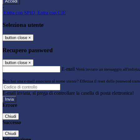
-
Entra con SPID
Entra con CIE
Seleziona utente
button close
×
Recupero password
button close
×
E-mail
Verrà inviato un messaggio all'indirizz
Non hai una e-mail associata al nome utente? Effettua il reset della password tram
E-mail inviata, si prega di controllare la casella di posta elettronica!
Errore
Chiudi
Successo
Chiudi
Informazione