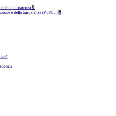
 e della trasparenza
2
rruzione e della trasparenza (PTPCT)
2
ività
stionale