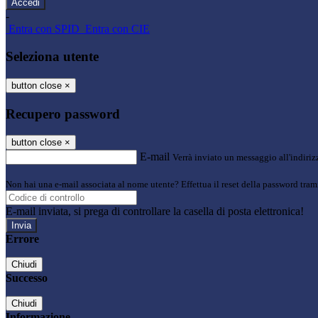
-
Entra con SPID
Entra con CIE
Seleziona utente
button close
×
Recupero password
button close
×
E-mail
Verrà inviato un messaggio all'indirizz
Non hai una e-mail associata al nome utente? Effettua il reset della password tram
E-mail inviata, si prega di controllare la casella di posta elettronica!
Errore
Chiudi
Successo
Chiudi
Informazione