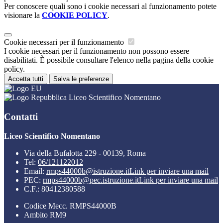
Per conoscere quali sono i cookie necessari al funzionamento potete
visionare la
COOKIE POLICY
.
Cookie necessari per il funzionamento
I cookie necessari per il funzionamento non possono essere
disabilitati. È possibile consultare l'elenco nella pagina della cookie
policy.
Accetta tutti
Salva le preferenze
Liceo Scientifico Nomentano
Contatti
Liceo Scientifico Nomentano
Via della Bufalotta 229 - 00139, Roma
Tel:
06/121122012
Email:
rmps44000b@istruzione.it
Link per inviare una mail
PEC:
rmps44000b@pec.istruzione.it
Link per inviare una mail
C.F.: 80412380588
Codice Mecc. RMPS44000B
Ambito RM9