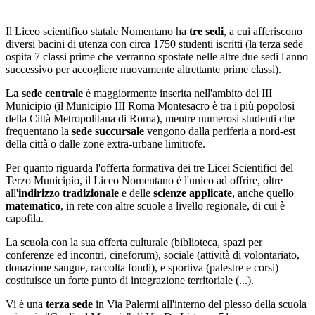
Il Liceo scientifico statale Nomentano ha
tre sedi
, a cui afferiscono
diversi bacini di utenza con circa 1750 studenti iscritti (la terza sede
ospita 7 classi prime che verranno spostate nelle altre due sedi l'anno
successivo per accogliere nuovamente altrettante prime classi).
La sede centrale
è maggiormente inserita nell'ambito del III
Municipio (il Municipio III Roma Montesacro è tra i più popolosi
della Città Metropolitana di Roma), mentre numerosi studenti che
frequentano la
sede succursale
vengono dalla periferia a nord-est
della città o dalle zone extra-urbane limitrofe.
Per quanto riguarda l'offerta formativa dei tre Licei Scientifici del
Terzo Municipio, il Liceo Nomentano è l'unico ad offrire, oltre
all'
indirizzo tradizionale
e delle
scienze applicate
, anche quello
matematico
, in rete con altre scuole a livello regionale, di cui è
capofila.
La scuola con la sua offerta culturale (biblioteca, spazi per
conferenze ed incontri, cineforum), sociale (attività di volontariato,
donazione sangue, raccolta fondi), e sportiva (palestre e corsi)
costituisce un forte punto di integrazione territoriale (...).
Vi è una
terza sede
in Via Palermi all'interno del plesso della scuola