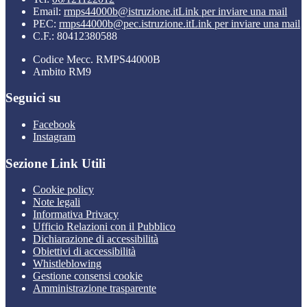
Email:
rmps44000b@istruzione.it
Link per inviare una mail
PEC:
rmps44000b@pec.istruzione.it
Link per inviare una mail
C.F.: 80412380588
Codice Mecc. RMPS44000B
Ambito RM9
Seguici su
Facebook
Instagram
Sezione Link Utili
Cookie policy
Note legali
Informativa Privacy
Ufficio Relazioni con il Pubblico
Dichiarazione di accessibilità
Obiettivi di accessibilità
Whistleblowing
Gestione consensi cookie
Amministrazione trasparente