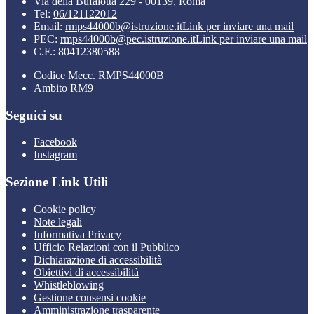
Via della Bufalotta 229 - 00139, Roma
Tel:
06/121122012
Email:
rmps44000b@istruzione.it
Link per inviare una mail
PEC:
rmps44000b@pec.istruzione.it
Link per inviare una mail
C.F.: 80412380588
Codice Mecc. RMPS44000B
Ambito RM9
Seguici su
Facebook
Instagram
Sezione Link Utili
Cookie policy
Note legali
Informativa Privacy
Ufficio Relazioni con il Pubblico
Dichiarazione di accessibilità
Obiettivi di accessibilità
Whistleblowing
Gestione consensi cookie
Amministrazione trasparente