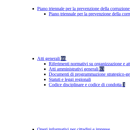
Piano triennale per la prevenzione della corruzione
Piano triennale per la prevenzione della co
Atti generali
66
Riferimenti normativi su organizzazione e att
Atti amministrativi generali
63
Documenti di programmazione strategico-ge
Statuti e leggi regionali
Codice disciplinare e codice di condotta
3
Oneri informativi per cittadini e imprese