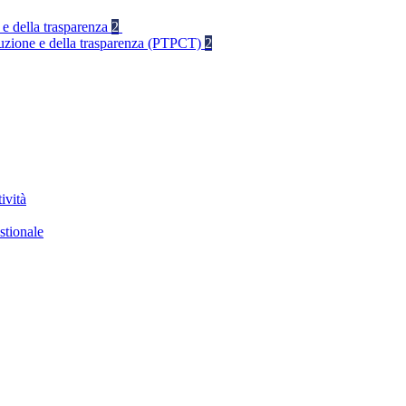
 e della trasparenza
2
rruzione e della trasparenza (PTPCT)
2
ività
stionale