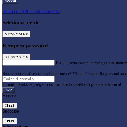
-
Entra con SPID
Entra con CIE
Seleziona utente
button close
×
Recupero password
button close
×
E-mail
Verrà inviato un messaggio all'indirizz
Non hai una e-mail associata al nome utente? Effettua il reset della password tram
E-mail inviata, si prega di controllare la casella di posta elettronica!
Errore
Chiudi
Successo
Chiudi
Informazione