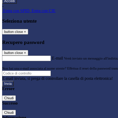
-
Entra con SPID
Entra con CIE
Seleziona utente
button close
×
Recupero password
button close
×
E-mail
Verrà inviato un messaggio all'indirizz
Non hai una e-mail associata al nome utente? Effettua il reset della password tram
E-mail inviata, si prega di controllare la casella di posta elettronica!
Errore
Chiudi
Successo
Chiudi
Informazione