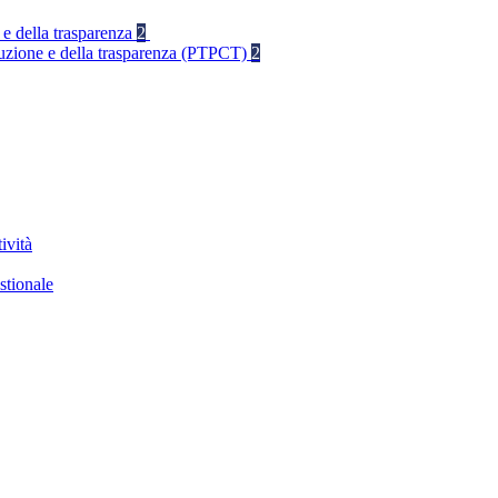
 e della trasparenza
2
rruzione e della trasparenza (PTPCT)
2
ività
stionale