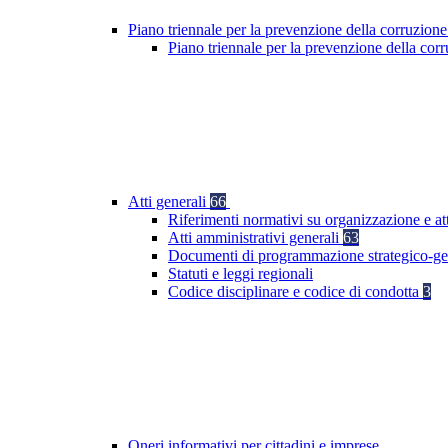
Piano triennale per la prevenzione della corruzione
Piano triennale per la prevenzione della co
Atti generali
66
Riferimenti normativi su organizzazione e att
Atti amministrativi generali
63
Documenti di programmazione strategico-ge
Statuti e leggi regionali
Codice disciplinare e codice di condotta
3
Oneri informativi per cittadini e imprese