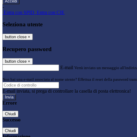
-
Entra con SPID
Entra con CIE
Seleziona utente
button close
×
Recupero password
button close
×
E-mail
Verrà inviato un messaggio all'indirizz
Non hai una e-mail associata al nome utente? Effettua il reset della password tram
E-mail inviata, si prega di controllare la casella di posta elettronica!
Errore
Chiudi
Successo
Chiudi
Informazione