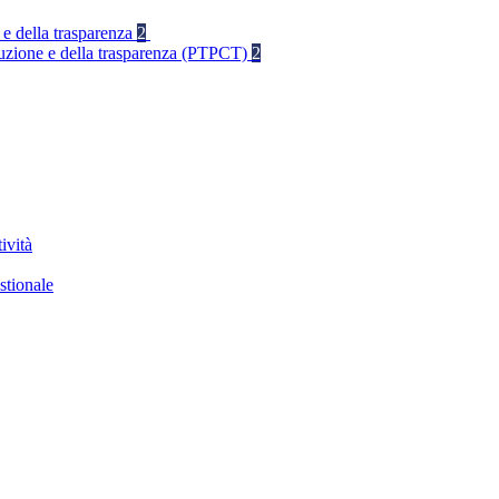
 e della trasparenza
2
rruzione e della trasparenza (PTPCT)
2
ività
stionale