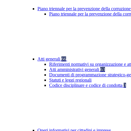
Piano triennale per la prevenzione della corruzione
Piano triennale per la prevenzione della co
Atti generali
66
Riferimenti normativi su organizzazione e att
Atti amministrativi generali
63
Documenti di programmazione strategico-ge
Statuti e leggi regionali
Codice disciplinare e codice di condotta
3
Oneri informativi per cittadini e imprese