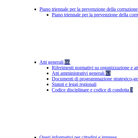
Piano triennale per la prevenzione della corruzione
Piano triennale per la prevenzione della co
Atti generali
66
Riferimenti normativi su organizzazione e att
Atti amministrativi generali
63
Documenti di programmazione strategico-ge
Statuti e leggi regionali
Codice disciplinare e codice di condotta
3
Oneri informativi per cittadini e imprese