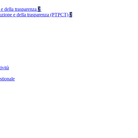
 e della trasparenza
2
rruzione e della trasparenza (PTPCT)
2
ività
stionale