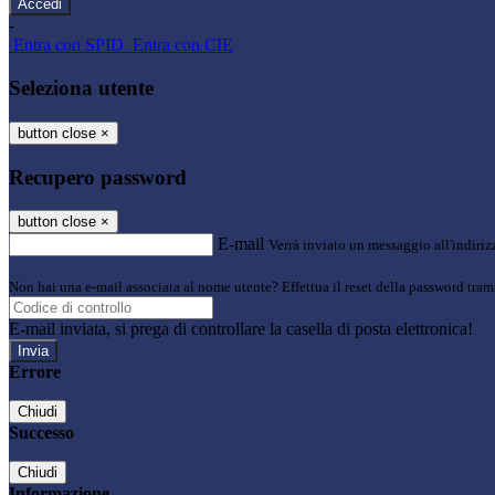
-
Entra con SPID
Entra con CIE
Seleziona utente
button close
×
Recupero password
button close
×
E-mail
Verrà inviato un messaggio all'indirizz
Non hai una e-mail associata al nome utente? Effettua il reset della password tram
E-mail inviata, si prega di controllare la casella di posta elettronica!
Errore
Chiudi
Successo
Chiudi
Informazione