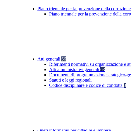
Piano triennale per la prevenzione della corruzione
Piano triennale per la prevenzione della co
Atti generali
66
Riferimenti normativi su organizzazione e att
Atti amministrativi generali
63
Documenti di programmazione strategico-ge
Statuti e leggi regionali
Codice disciplinare e codice di condotta
3
Oneri informativi per cittadini e imprese