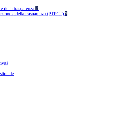
 e della trasparenza
2
rruzione e della trasparenza (PTPCT)
2
ività
stionale