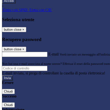
-
Entra con SPID
Entra con CIE
Seleziona utente
button close
×
Recupero password
button close
×
E-mail
Verrà inviato un messaggio all'indirizz
Non hai una e-mail associata al nome utente? Effettua il reset della password tram
E-mail inviata, si prega di controllare la casella di posta elettronica!
Errore
Chiudi
Successo
Chiudi
Informazione