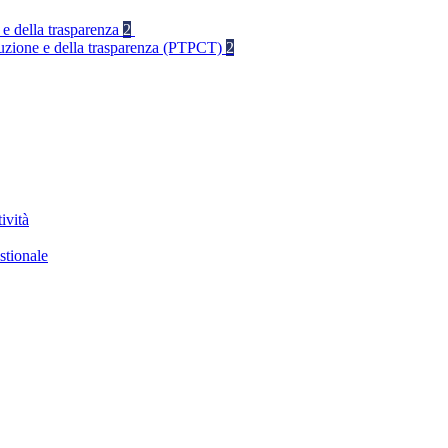
 e della trasparenza
2
rruzione e della trasparenza (PTPCT)
2
ività
stionale