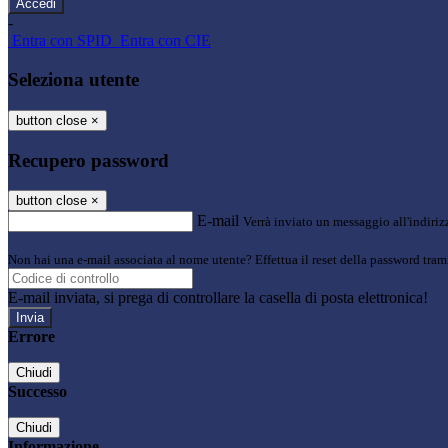
-
Entra con SPID
Entra con CIE
Seleziona utente
button close
×
Recupero password
button close
×
E-mail
Verrà inviato un messaggio all'indirizz
Non hai una e-mail associata al nome utente? Effettua il reset della password tram
E-mail inviata, si prega di controllare la casella di posta elettronica!
Errore
Chiudi
Successo
Chiudi
Informazione