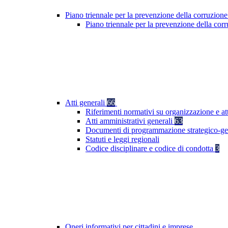
Piano triennale per la prevenzione della corruzione
Piano triennale per la prevenzione della co
Atti generali
66
Riferimenti normativi su organizzazione e att
Atti amministrativi generali
63
Documenti di programmazione strategico-ge
Statuti e leggi regionali
Codice disciplinare e codice di condotta
3
Oneri informativi per cittadini e imprese