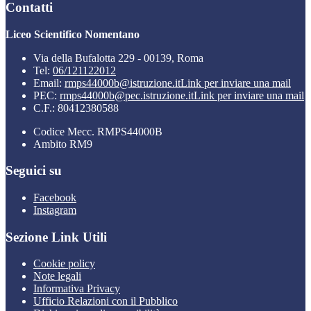
Contatti
Liceo Scientifico Nomentano
Via della Bufalotta 229 - 00139, Roma
Tel:
06/121122012
Email:
rmps44000b@istruzione.it
Link per inviare una mail
PEC:
rmps44000b@pec.istruzione.it
Link per inviare una mail
C.F.: 80412380588
Codice Mecc. RMPS44000B
Ambito RM9
Seguici su
Facebook
Instagram
Sezione Link Utili
Cookie policy
Note legali
Informativa Privacy
Ufficio Relazioni con il Pubblico