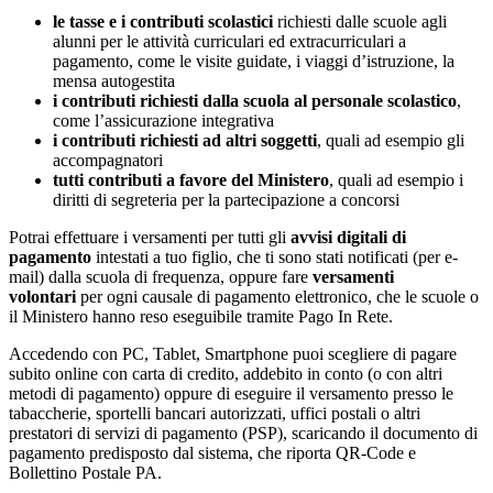
le tasse e i contributi scolastici
richiesti dalle scuole agli
alunni per le attività curriculari ed extracurriculari a
pagamento, come le visite guidate, i viaggi d’istruzione, la
mensa autogestita
i contributi richiesti dalla scuola al personale scolastico
,
come l’assicurazione integrativa
i contributi richiesti ad altri soggetti
, quali ad esempio gli
accompagnatori
tutti contributi a favore del Ministero
, quali ad esempio i
diritti di segreteria per la partecipazione a concorsi
Potrai effettuare i versamenti per tutti gli
avvisi digitali di
pagamento
intestati a tuo figlio, che ti sono stati notificati (per e-
mail) dalla scuola di frequenza, oppure fare
versamenti
volontari
per ogni causale di pagamento elettronico, che le scuole o
il Ministero hanno reso eseguibile tramite Pago In Rete.
Accedendo con PC, Tablet, Smartphone puoi scegliere di pagare
subito online con carta di credito, addebito in conto (o con altri
metodi di pagamento) oppure di eseguire il versamento presso le
tabaccherie, sportelli bancari autorizzati, uffici postali o altri
prestatori di servizi di pagamento (PSP), scaricando il documento di
pagamento predisposto dal sistema, che riporta QR-Code e
Bollettino Postale PA.