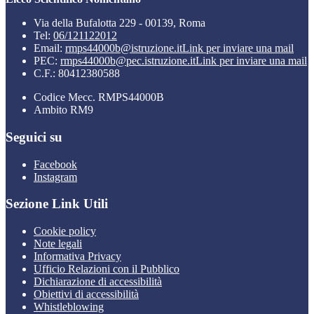
Via della Bufalotta 229 - 00139, Roma
Tel:
06/121122012
Email:
rmps44000b@istruzione.it
Link per inviare una mail
PEC:
rmps44000b@pec.istruzione.it
Link per inviare una mail
C.F.: 80412380588
Codice Mecc. RMPS44000B
Ambito RM9
Seguici su
Facebook
Instagram
Sezione Link Utili
Cookie policy
Note legali
Informativa Privacy
Ufficio Relazioni con il Pubblico
Dichiarazione di accessibilità
Obiettivi di accessibilità
Whistleblowing