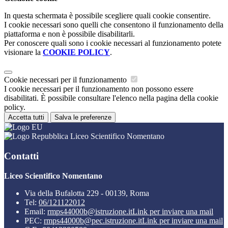
In questa schermata è possibile scegliere quali cookie consentire.
I cookie necessari sono quelli che consentono il funzionamento della
piattaforma e non è possibile disabilitarli.
Per conoscere quali sono i cookie necessari al funzionamento potete
visionare la
COOKIE POLICY
.
Cookie necessari per il funzionamento
I cookie necessari per il funzionamento non possono essere
disabilitati. È possibile consultare l'elenco nella pagina della cookie
policy.
Accetta tutti
Salva le preferenze
Liceo Scientifico Nomentano
Contatti
Liceo Scientifico Nomentano
Via della Bufalotta 229 - 00139, Roma
Tel:
06/121122012
Email:
rmps44000b@istruzione.it
Link per inviare una mail
PEC:
rmps44000b@pec.istruzione.it
Link per inviare una mail