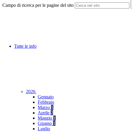
Campo di ricerca per le pagine del sito
Tutte le info
2026
Gennaio
Febbraio
Marzo
1
Aprile
2
Maggio
1
Giugno
1
Luglio