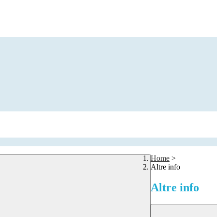
Home
>
Altre info
Altre info