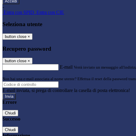
-
Entra con SPID
Entra con CIE
Seleziona utente
button close
×
Recupero password
button close
×
E-mail
Verrà inviato un messaggio all'indirizz
Non hai una e-mail associata al nome utente? Effettua il reset della password tram
E-mail inviata, si prega di controllare la casella di posta elettronica!
Errore
Chiudi
Successo
Chiudi
Informazione