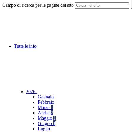
Campo di ricerca per le pagine del sito
Tutte le info
2026
Gennaio
Febbraio
Marzo
1
Aprile
2
Maggio
1
Giugno
1
Luglio