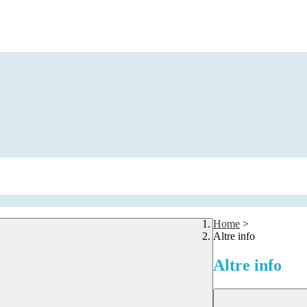
Home
>
Altre info
Altre info