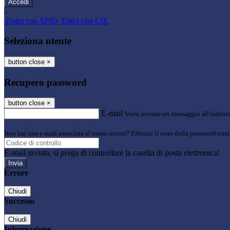
-
Entra con SPID
Entra con CIE
Seleziona utente
button close
×
Recupero password
button close
×
E-mail
Verrà inviato un messaggio all'indirizz
Non hai una e-mail associata al nome utente? Effettua il reset della password tram
E-mail inviata, si prega di controllare la casella di posta elettronica!
Errore
Chiudi
Successo
Chiudi
Informazione