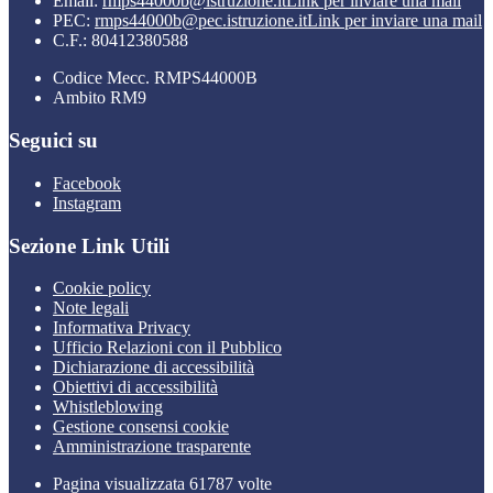
Email:
rmps44000b@istruzione.it
Link per inviare una mail
PEC:
rmps44000b@pec.istruzione.it
Link per inviare una mail
C.F.: 80412380588
Codice Mecc. RMPS44000B
Ambito RM9
Seguici su
Facebook
Instagram
Sezione Link Utili
Cookie policy
Note legali
Informativa Privacy
Ufficio Relazioni con il Pubblico
Dichiarazione di accessibilità
Obiettivi di accessibilità
Whistleblowing
Gestione consensi cookie
Amministrazione trasparente
Pagina visualizzata
61787
volte