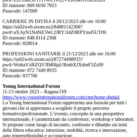
ID riunione: 869 6030 7923
Passcode: 147009
CARRIERE IN DIVISA il 20/12/2023 alle ore 16:00
https://us02web.zoom.us/j/84881142368?
pwd=aXAyN1N4NE5Wc2JRY1l4Z0RPYm45UT09
ID riunione: 848 8114 2368
Passcode: 828014
PROFESSIONI SANITARIE il 21/12/2023 alle ore 16:00
https://us02web.zoom.us/j/87274498935?
pwd=WnhaVzBZQVJIM0ljaURmbXJXdmF5Zz09
ID riunione: 872 7449 8935
Passcode: 837700
Young International Forum
11-13 ottobre 2023 – Ragusa Off
https://www.
younginternationalforum.com/
cms/home-digital/
Lo Young International Forum rappresenta una bussola per tutti i
giovani che si apprestano a scegliere il proprio percorso
formativo/professionale. L’evento, concepito in una prospettiva
internazionale, è caratterizzato da conferenze, workshop e laboratori.
Si propone come luogo di incontro, confronto e dibattito sui temi
della filiera educativa: istruzione, mobilità, ricerca e innovazione,
auto imprenditorialità e occupazione.