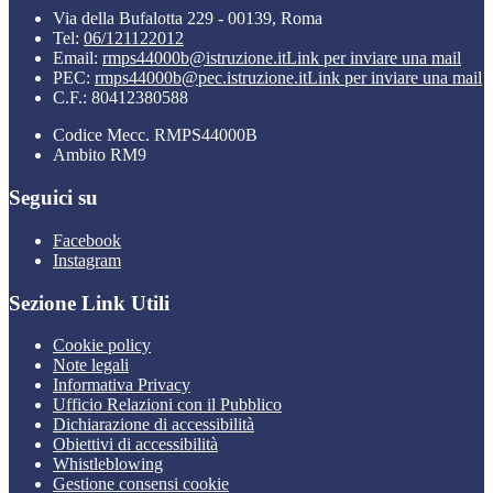
Via della Bufalotta 229 - 00139, Roma
Tel:
06/121122012
Email:
rmps44000b@istruzione.it
Link per inviare una mail
PEC:
rmps44000b@pec.istruzione.it
Link per inviare una mail
C.F.: 80412380588
Codice Mecc. RMPS44000B
Ambito RM9
Seguici su
Facebook
Instagram
Sezione Link Utili
Cookie policy
Note legali
Informativa Privacy
Ufficio Relazioni con il Pubblico
Dichiarazione di accessibilità
Obiettivi di accessibilità
Whistleblowing
Gestione consensi cookie