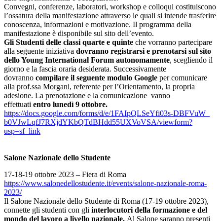
Convegni, conferenze, laboratori, workshop e colloqui costituiscono
l’ossatura della manifestazione attraverso le quali si intende trasferire
conoscenza, informazioni e motivazione. Il programma della
manifestazione è disponibile sul sito dell’evento.
Gli Studenti delle classi quarte e quinte
che vorranno partecipare
alla seguente iniziativa
dovranno registrarsi e prenotarsi sul sito
dello Young International Forum autonomamente
, scegliendo il
giorno e la fascia oraria desiderata. Successivamente
dovranno
compilare il seguente modulo Google
per comunicare
alla prof.ssa Morgani, referente per l’Orientamento, la propria
adesione. La prenotazione e la comunicazione vanno
effettuati
entro lunedì 9 ottobre.
https://docs.google.com/forms/
d/e/1FAIpQLSeYfi03s-DBFVuW_
b0VJwLqfJ7RXjdYKbQTdBHdd55UXVo
VSA/viewform?
usp=sf_link
Salone Nazionale dello Studente
17-18-19 ottobre 2023 – Fiera di Roma
https://www.
salonedellostudente.it/events/
salone-nazionale-roma-
2023/
Il Salone Nazionale dello Studente di Roma (17-19 ottobre 2023),
connette gli studenti con gli
interlocutori della formazione e del
mondo del lavoro a livello nazionale.
Al Salone saranno presenti