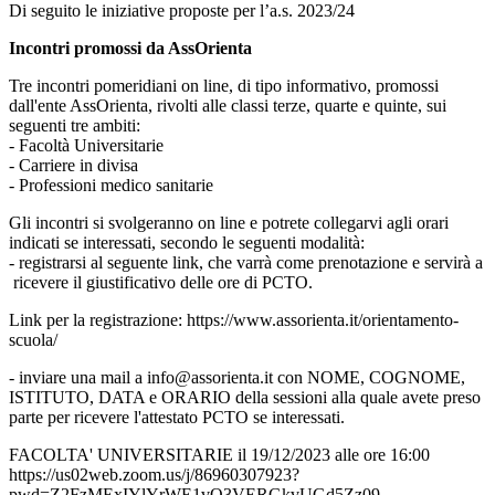
Di seguito le iniziative proposte per l’a.s. 2023/24
Incontri promossi da AssOrienta
Tre incontri pomeridiani on line, di tipo informativo, promossi
dall'ente AssOrienta, rivolti alle classi terze, quarte e quinte, sui
seguenti tre ambiti:
- Facoltà Universitarie
- Carriere in divisa
- Professioni medico sanitarie
Gli incontri si svolgeranno on line e potrete collegarvi agli orari
indicati se interessati, secondo le seguenti modalità:
- registrarsi al seguente link, che varrà come prenotazione e servirà a
ricevere il giustificativo delle ore di PCTO.
Link per la registrazione: https://www.assorienta.it/orientamento-
scuola/
- inviare una mail a info@assorienta.it con NOME, COGNOME,
ISTITUTO, DATA e ORARIO della sessioni alla quale avete preso
parte per ricevere l'attestato PCTO se interessati.
FACOLTA' UNIVERSITARIE il 19/12/2023 alle ore 16:00
https://us02web.zoom.us/j/86960307923?
pwd=Z2FzMExIYlYrWE1vQ3VERGkvUGd5Zz09