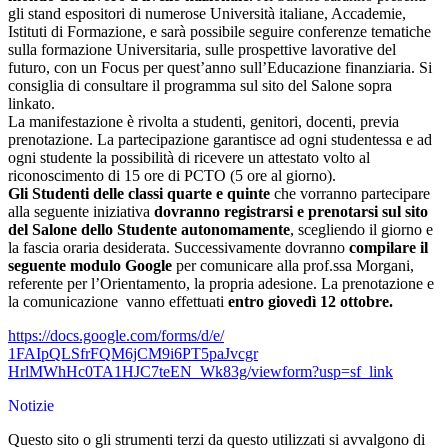
gli stand espositori di numerose Università italiane, Accademie,
Istituti di Formazione, e sarà possibile seguire conferenze tematiche
sulla formazione Universitaria, sulle prospettive lavorative del
futuro, con un Focus per quest’anno sull’Educazione finanziaria. Si
consiglia di consultare il programma sul sito del Salone sopra
linkato.
La manifestazione è rivolta a studenti, genitori, docenti, previa
prenotazione. La partecipazione garantisce ad ogni studentessa e ad
ogni studente la possibilità di ricevere un attestato volto al
riconoscimento di 15 ore di PCTO (5 ore al giorno).
Gli Studenti delle classi quarte e quinte
che vorranno partecipare
alla seguente iniziativa
dovranno registrarsi e prenotarsi sul sito
del Salone dello Studente autonomamente
, scegliendo il giorno e
la fascia oraria desiderata. Successivamente dovranno
compilare il
seguente modulo Google
per comunicare alla prof.ssa Morgani,
referente per l’Orientamento, la propria adesione. La prenotazione e
la comunicazione vanno effettuati
entro giovedì 12 ottobre.
https://docs.google.com/forms/
d/e/
1FAIpQLSfrFQM6jCM9i6PT5paJvcgr
HrlMWhHc0TA1HJC7teEN_Wk83g/
viewform?usp=sf_link
Notizie
Questo sito o gli strumenti terzi da questo utilizzati si avvalgono di