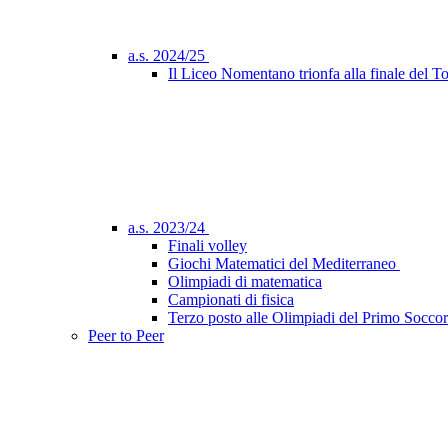
a.s. 2024/25
Il Liceo Nomentano trionfa alla finale del 
a.s. 2023/24
Finali volley
Giochi Matematici del Mediterraneo
Olimpiadi di matematica
Campionati di fisica
Terzo posto alle Olimpiadi del Primo Socco
Peer to Peer