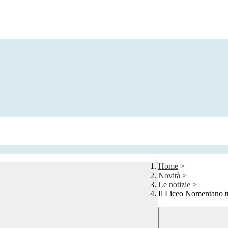
Home
>
Novità
>
Le notizie
>
Il Liceo Nomentano tr