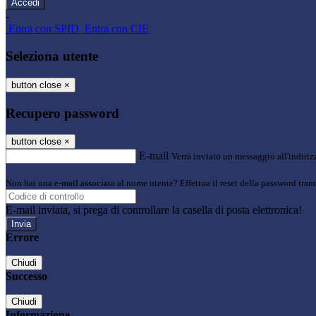
-
Entra con SPID
Entra con CIE
Seleziona utente
button close
×
Recupero password
button close
×
E-mail
Verrà inviato un messaggio all'indirizz
Non hai una e-mail associata al nome utente? Effettua il reset della password tram
E-mail inviata, si prega di controllare la casella di posta elettronica!
Errore
Chiudi
Successo
Chiudi
Informazione