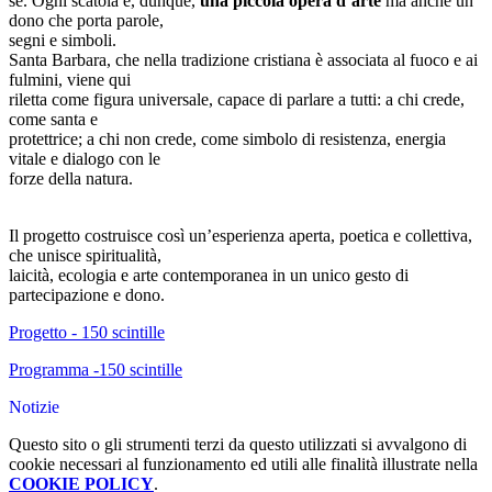
sé. Ogni scatola è, dunque,
una piccola opera d’arte
ma anche un
dono che porta parole,
segni e simboli.
Santa Barbara, che nella tradizione cristiana è associata al fuoco e ai
fulmini, viene qui
riletta come figura universale, capace di parlare a tutti: a chi crede,
come santa e
protettrice; a chi non crede, come simbolo di resistenza, energia
vitale e dialogo con le
forze della natura.
Il progetto costruisce così un’esperienza aperta, poetica e collettiva,
che unisce spiritualità,
laicità, ecologia e arte contemporanea in un unico gesto di
partecipazione e dono.
Progetto - 150 scintille
Programma -150 scintille
Notizie
Questo sito o gli strumenti terzi da questo utilizzati si avvalgono di
cookie necessari al funzionamento ed utili alle finalità illustrate nella
COOKIE POLICY
.