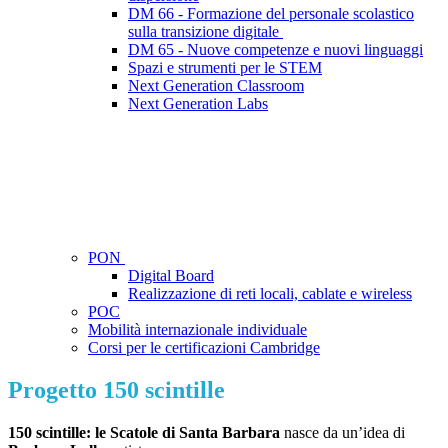
DM 66 - Formazione del personale scolastico
sulla transizione digitale
DM 65 - Nuove competenze e nuovi linguaggi
Spazi e strumenti per le STEM
Next Generation Classroom
Next Generation Labs
PON
Digital Board
Realizzazione di reti locali, cablate e wireless
POC
Mobilità internazionale individuale
Corsi per le certificazioni Cambridge
Progetto 150 scintille
150 scintille: le Scatole di Santa Barbara
nasce da un’idea di