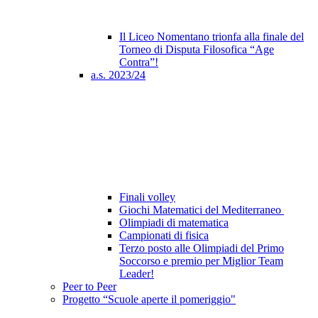
Il Liceo Nomentano trionfa alla finale del
Torneo di Disputa Filosofica “Age
Contra”!
a.s. 2023/24
Finali volley
Giochi Matematici del Mediterraneo
Olimpiadi di matematica
Campionati di fisica
Terzo posto alle Olimpiadi del Primo
Soccorso e premio per Miglior Team
Leader!
Peer to Peer
Progetto “Scuole aperte il pomeriggio"