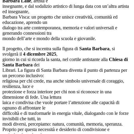
Barbara Lalle
, artista e
insegnante, e dal sodalizio artistico di lunga data con un’altra artista
ed insegnante,
Barbara Visca: un progetto che unisce creatività, comunità ed
educazione, aprendo un
dialogo tra arte contemporanea, memoria e valori universali e
generando connessioni tra
mondo dell’arte e mondo della scuola e giovanile.
Il progetto, che si incentra sulla figura di
Santa Barbara
, si
svolgerà il
4 dicembre 2025
,
giorno in cui si ricorda la santa, nel cortile antistante alla
Chiesa di
Santa Barbara
dei
Librari. La figura di Santa Barbara diventa il punto di partenza per
un percorso inclusivo:
religiosa per chi crede, ma anche simbolo universale di coraggio,
resilienza, luce e
protezione e forza interiore per chi non si riconosce in una
dimensione di fede. Una lettura
laica e condivisa che vuole portare l’attenzione alle capacità di
ognuno di affrontare le
difficoltà e di trasformarle in energia vitale, dialogando con le forze
invisibili che tutti, in
modi diversi, percepiamo: natura, comunità, memoria, speranza.
Proprio per questa necessità e desiderio di condivisione e