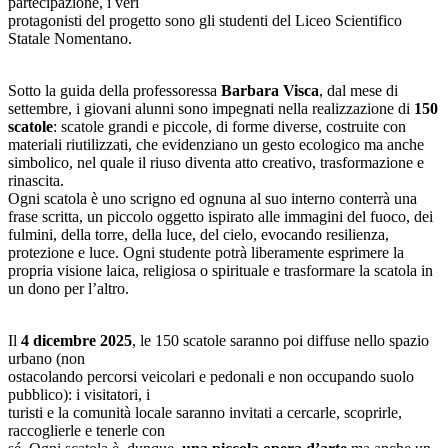
partecipazione, i veri
protagonisti del progetto sono gli studenti del Liceo Scientifico
Statale Nomentano.
Sotto la guida della professoressa
Barbara Visca
, dal mese di
settembre, i giovani alunni sono impegnati nella realizzazione di
150
scatole
: scatole grandi e piccole, di forme diverse, costruite con
materiali riutilizzati, che evidenziano un gesto ecologico ma anche
simbolico, nel quale il riuso diventa atto creativo, trasformazione e
rinascita.
Ogni scatola è uno scrigno ed ognuna al suo interno conterrà una
frase scritta, un piccolo oggetto ispirato alle immagini del fuoco, dei
fulmini, della torre, della luce, del cielo, evocando resilienza,
protezione e luce. Ogni studente potrà liberamente esprimere la
propria visione laica, religiosa o spirituale e trasformare la scatola in
un dono per l’altro.
Il
4 dicembre 2025
, le 150 scatole saranno poi diffuse nello spazio
urbano (non
ostacolando percorsi veicolari e pedonali e non occupando suolo
pubblico): i visitatori, i
turisti e la comunità locale saranno invitati a cercarle, scoprirle,
raccoglierle e tenerle con