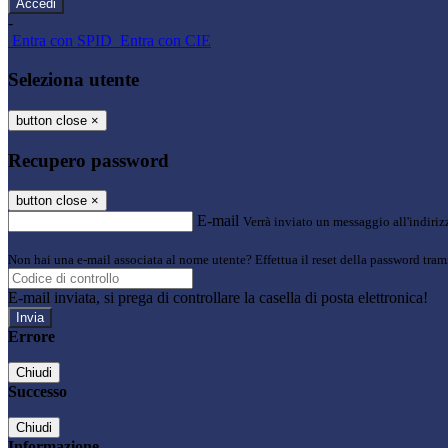
-
Entra con SPID
Entra con CIE
Seleziona utente
button close
×
Recupero password
button close
×
E-mail
Verrà inviato un messaggio all'indirizz
Non hai una e-mail associata al nome utente? Effettua il reset della password tram
E-mail inviata, si prega di controllare la casella di posta elettronica!
Errore
Chiudi
Successo
Chiudi
Informazione