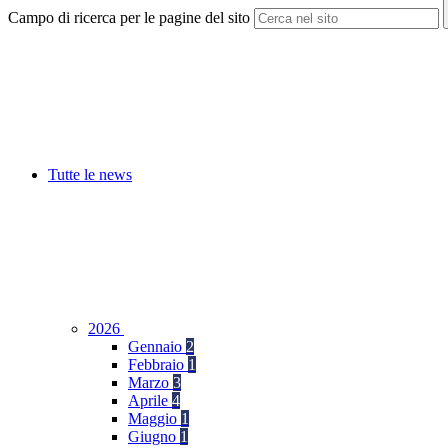
Campo di ricerca per le pagine del sito
Tutte le news
2026
Gennaio
2
Febbraio
1
Marzo
3
Aprile
4
Maggio
1
Giugno
1