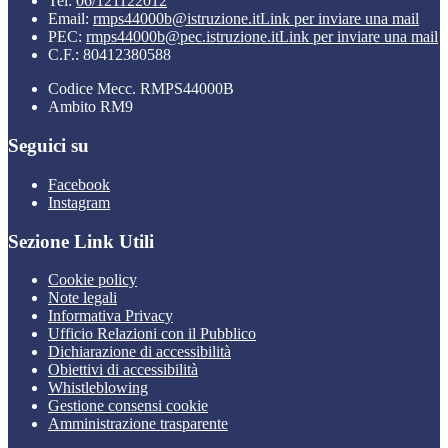
Tel:
06/121122012
Email:
rmps44000b@istruzione.it
Link per inviare una mail
PEC:
rmps44000b@pec.istruzione.it
Link per inviare una mail
C.F.: 80412380588
Codice Mecc. RMPS44000B
Ambito RM9
Seguici su
Facebook
Instagram
Sezione Link Utili
Cookie policy
Note legali
Informativa Privacy
Ufficio Relazioni con il Pubblico
Dichiarazione di accessibilità
Obiettivi di accessibilità
Whistleblowing
Gestione consensi cookie
Amministrazione trasparente