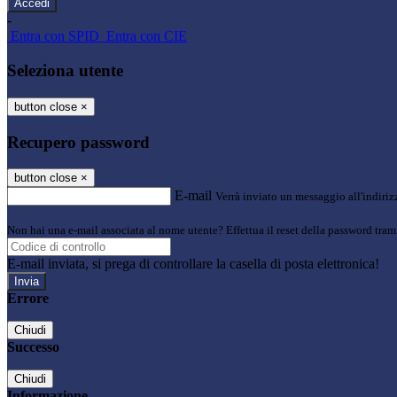
-
Entra con SPID
Entra con CIE
Seleziona utente
button close
×
Recupero password
button close
×
E-mail
Verrà inviato un messaggio all'indirizz
Non hai una e-mail associata al nome utente? Effettua il reset della password tram
E-mail inviata, si prega di controllare la casella di posta elettronica!
Errore
Chiudi
Successo
Chiudi
Informazione