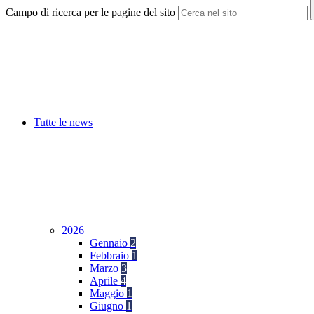
Campo di ricerca per le pagine del sito
Tutte le news
2026
Gennaio
2
Febbraio
1
Marzo
3
Aprile
4
Maggio
1
Giugno
1