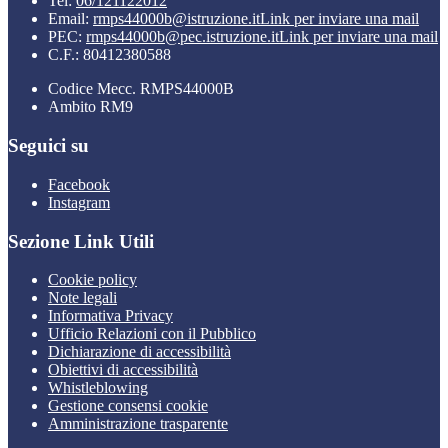
Tel:
06/121122012
Email:
rmps44000b@istruzione.it
Link per inviare una mail
PEC:
rmps44000b@pec.istruzione.it
Link per inviare una mail
C.F.: 80412380588
Codice Mecc. RMPS44000B
Ambito RM9
Seguici su
Facebook
Instagram
Sezione Link Utili
Cookie policy
Note legali
Informativa Privacy
Ufficio Relazioni con il Pubblico
Dichiarazione di accessibilità
Obiettivi di accessibilità
Whistleblowing
Gestione consensi cookie
Amministrazione trasparente