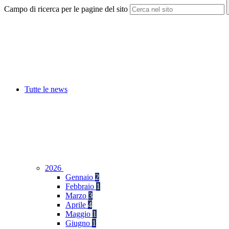
Campo di ricerca per le pagine del sito
Tutte le news
2026
Gennaio
2
Febbraio
1
Marzo
3
Aprile
4
Maggio
1
Giugno
1