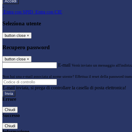
-
Entra con SPID
Entra con CIE
Seleziona utente
button close
×
Recupero password
button close
×
E-mail
Verrà inviato un messaggio all'indirizz
Non hai una e-mail associata al nome utente? Effettua il reset della password tram
E-mail inviata, si prega di controllare la casella di posta elettronica!
Errore
Chiudi
Successo
Chiudi
Informazione