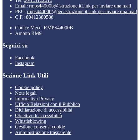
Tel:
06/121122012
Email:
rmps44000b@istruzione.it
Link per inviare una mail
PEC:
rmps44000b@pec.istruzione.it
Link per inviare una mail
C.F.: 80412380588
Codice Mecc. RMPS44000B
Ambito RM9
Seguici su
Facebook
Instagram
Sezione Link Utili
Cookie policy
Note legali
Informativa Privacy
Ufficio Relazioni con il Pubblico
Dichiarazione di accessibilità
Obiettivi di accessibilità
Whistleblowing
Gestione consensi cookie
Amministrazione trasparente